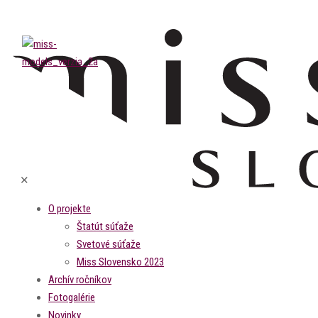
✕
O projekte
Štatút súťaže
Svetové súťaže
Miss Slovensko 2023
Archív ročníkov
Fotogalérie
Novinky