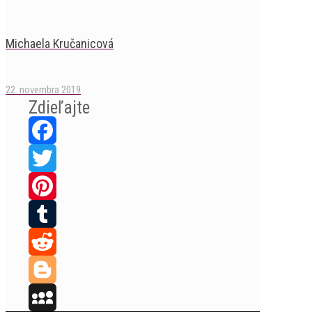
Michaela Kručanicová
22. novembra 2019
Zdieľajte
Facebook
Twitter
Pinterest
Tumblr
Reddit
Blogger