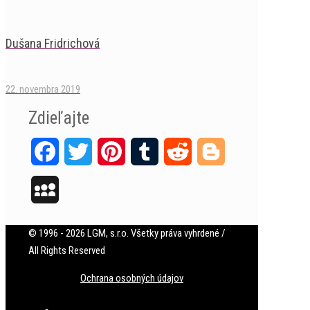
Dušana Fridrichová
22. novembra 2019
Zdieľajte
Facebook
Twitter
Pinterest
Tumblr
Reddit
Blogger
MySpace
© 1996 - 2026 LGM, s.r.o. Všetky práva vyhrdené /
All Rights Reserved
Ochrana osobných údajov