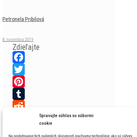
Petronela Pribilová
8. novembra 2019
Zdieľajte
Facebook
Twitter
Pinterest
Tumblr
Spravujte súhlas so súbormi
Reddit
cookie
Blogger
Na poskytovanie tých najlepších skúseností používame technológie, ako sú súbory