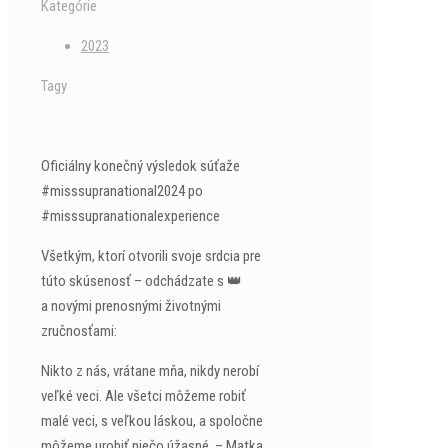
Kategórie
2023
Tagy
Oficiálny konečný výsledok súťaže
#misssupranational2024 po
#misssupranationalexperience
Všetkým, ktorí otvorili svoje srdcia pre
túto skúsenosť – odchádzate s 👑
a novými prenosnými životnými
zručnosťami:
Nikto z nás, vrátane mňa, nikdy nerobí
veľké veci. Ale všetci môžeme robiť
malé veci, s veľkou láskou, a spoločne
môžeme urobiť niečo úžasné. – Matka