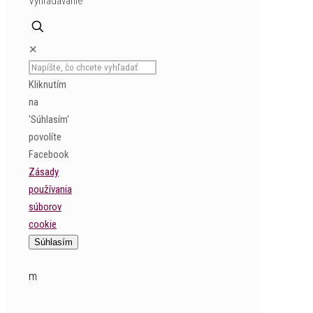
Vyhľadávanie
✕
Kliknutím
na
'Súhlasím'
povolíte
Facebook
Zásady
používania
súborov
cookie
Súhlasím
missslovensko