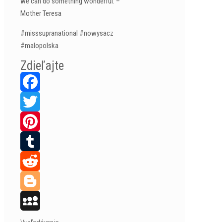
we can do something wonderful. –
Mother Teresa
#misssupranational #nowysacz
#malopolska
Zdieľajte
Facebook
Twitter
Pinterest
Tumblr
Reddit
Blogger
MySpace