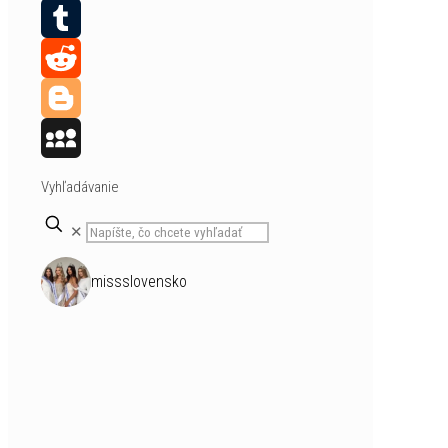
Pinterest
Tumblr
Reddit
Blogger
MySpace
Vyhľadávanie
✕
missslovensko