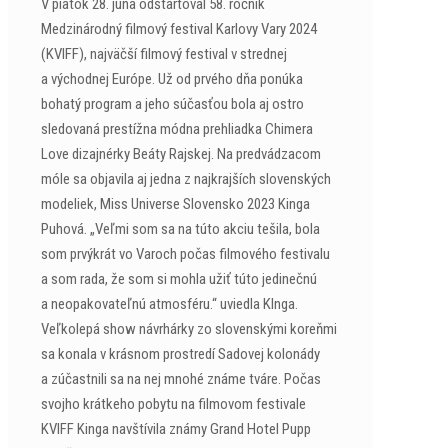
V piatok 28. júna odštartoval 58. ročník
Medzinárodný filmový festival Karlovy Vary 2024
(KVIFF), najväčší filmový festival v strednej
a východnej Európe. Už od prvého dňa ponúka
bohatý program a jeho súčasťou bola aj ostro
sledovaná prestížna módna prehliadka Chimera
Love dizajnérky Beáty Rajskej. Na predvádzacom
móle sa objavila aj jedna z najkrajších slovenských
modeliek, Miss Universe Slovensko 2023 Kinga
Puhová. „Veľmi som sa na túto akciu tešila, bola
som prvýkrát vo Varoch počas filmového festivalu
a som rada, že som si mohla užiť túto jedinečnú
a neopakovateľnú atmosféru.“ uviedla KInga.
Veľkolepá show návrhárky zo slovenskými koreňmi
sa konala v krásnom prostredí Sadovej kolonády
a zúčastnili sa na nej mnohé známe tváre. Počas
svojho krátkeho pobytu na filmovom festivale
KVIFF Kinga navštívila známy Grand Hotel Pupp