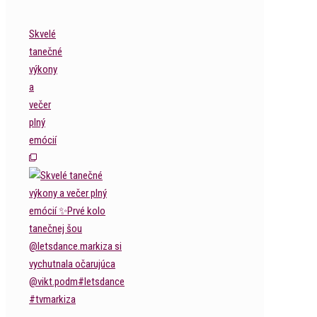
Skvelé
tanečné
výkony
a
večer
plný
emócií