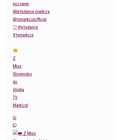
Z
Miss
Slovensko
do
štúdia
TV
Markíza!
Si