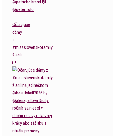
Očarujúce
dámy
z
#missslovenskofamily
žiarili