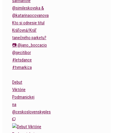
Debut
Viktórie
Podmanickej
na
@ceskoslovenskyples