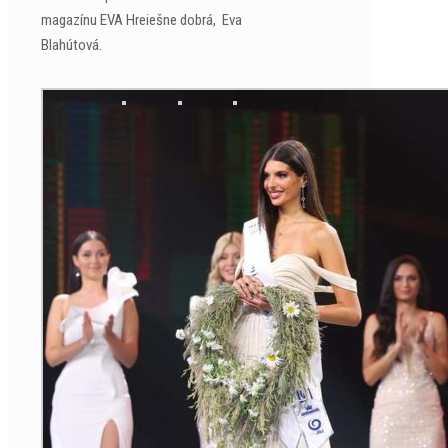
magazínu EVA Hreiešne dobrá, Eva
Blahútová.