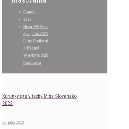
hlasovania
Domov
2023
Nová EVA Miss
Sympatia 2023
Petra Siváková
a šťastná
výherkyňa SMS
hlasovania
Korunky pre víťazky Miss Slovensko
2023
26. júna 2023