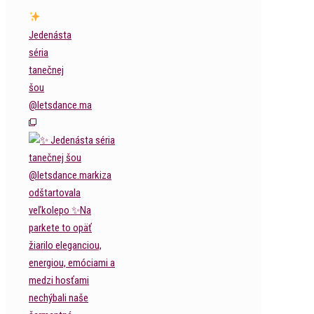
Jedenásta
séria
tanečnej
šou
@letsdance.ma