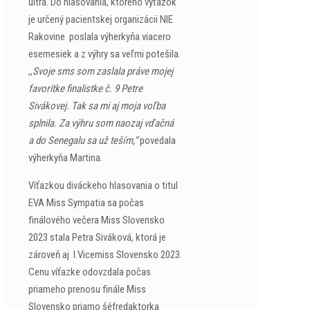
ultra. Do hlasovania, ktorého výťažok
je určený pacientskej organizácii NIE
Rakovine poslala výherkyňa viacero
esemesiek a z výhry sa veľmi potešila.
,,
Svoje sms som zaslala práve mojej
favoritke finalistke č. 9 Petre
Sivákovej. Tak sa mi aj moja voľba
splnila. Za výhru som naozaj vďačná
a do Senegalu sa už teším,“
povedala
výherkyňa Martina.
Víťazkou diváckeho hlasovania o titul
EVA Miss Sympatia sa počas
finálového večera Miss Slovensko
2023 stala Petra Siváková, ktorá je
zároveň aj I.Vicemiss Slovensko 2023.
Cenu víťazke odovzdala počas
priameho prenosu finále Miss
Slovensko priamo šéfredaktorka