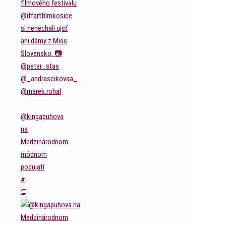
@kingapuhova
na
Medzinárodnom
módnom
podujatí
#