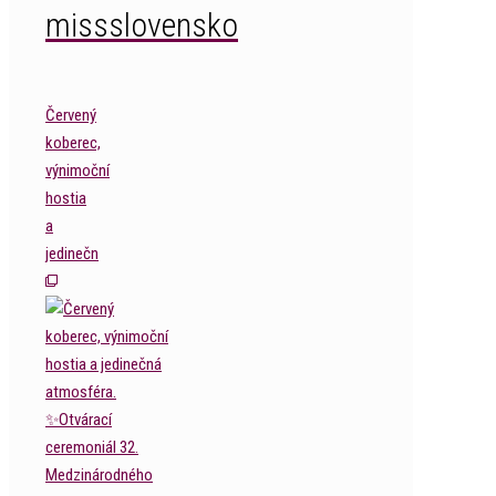
missslovensko
Červený
koberec,
výnimoční
hostia
a
jedinečn