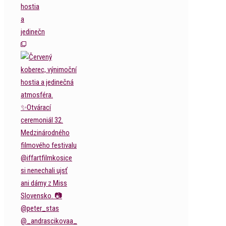
hostia
a
jedinečn