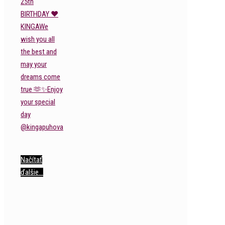
Načítať
ďalšie…