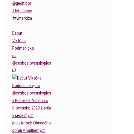
Debut
Viktórie
Podmanickej
na
@ceskoslovenskyples