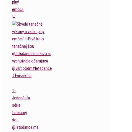
plný
emócií
✨
Jedenásta
séria
tanečnej
šou
@letsdance.ma