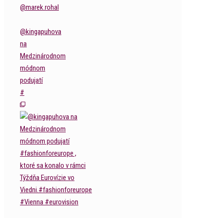
@kingapuhova
na
Medzinárodnom
módnom
podujatí
#