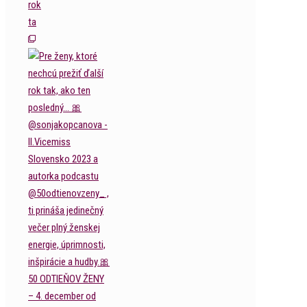
rok
ta