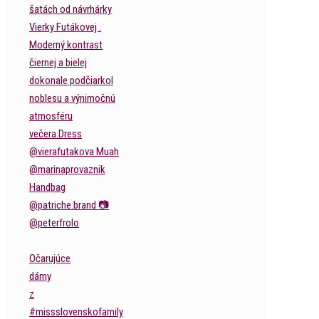
Očarujúce
dámy
z
#missslovenskofamily