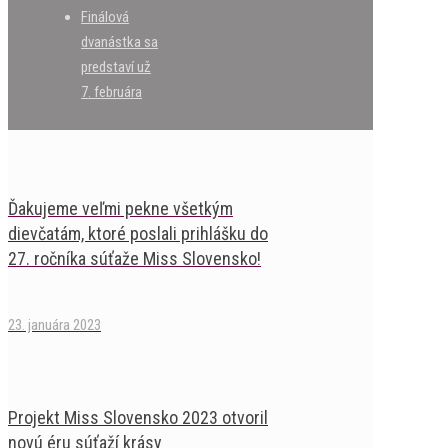
Finálová
dvanástka sa
predstaví už
7. februára
Ďakujeme veľmi pekne všetkým
dievčatám, ktoré poslali prihlášku do
27. ročníka súťaže Miss Slovensko!
23. januára 2023
Projekt Miss Slovensko 2023 otvoril
novú éru súťaží krásy