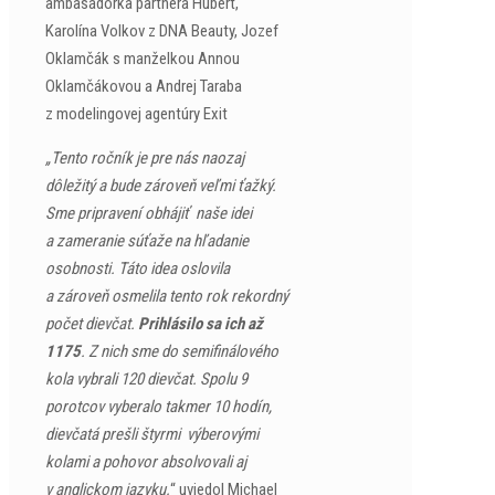
ambasádorka partnera Hubert,
Karolína Volkov z DNA Beauty, Jozef
Oklamčák s manželkou Annou
Oklamčákovou a Andrej Taraba
z modelingovej agentúry Exit
„Tento ročník je pre nás naozaj
dôležitý a bude zároveň veľmi ťažký.
Sme pripravení obhájiť naše idei
a zameranie súťaže na hľadanie
osobnosti. Táto idea oslovila
a zároveň osmelila tento rok rekordný
počet dievčat.
Prihlásilo sa ich až
1175
. Z nich sme do semifinálového
kola vybrali 120 dievčat. Spolu 9
porotcov vyberalo takmer 10 hodín,
dievčatá prešli štyrmi výberovými
kolami a pohovor absolvovali aj
v anglickom jazyku.
“ uviedol Michael