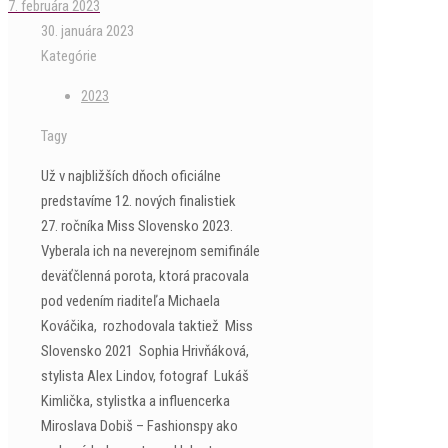
7. februára 2023
30. januára 2023
Kategórie
2023
Tagy
Už v najbližších dňoch oficiálne
predstavíme 12. nových finalistiek
27. ročníka Miss Slovensko 2023.
Vyberala ich na neverejnom semifinále
deväťčlenná porota, ktorá pracovala
pod vedením riaditeľa Michaela
Kováčika, rozhodovala taktiež Miss
Slovensko 2021 Sophia Hrivňáková,
stylista Alex Lindov, fotograf Lukáš
Kimlička, stylistka a influencerka
Miroslava Dobiš – Fashionspy ako