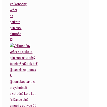
Veľkonočný
večer
na
parkete
priniesol
skutočn