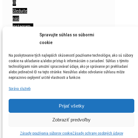
Sledujte
náš
instagram…
Spravujte súhlas so súbormi
cookie
Na poskytovanie tých najlepších skúseností používame technológie, ako sú súbory
© 1996 - 2026 LGM, s.r.o. Všetky práva vyhrdené /
cookie na ukladanie a/alebo prístup k informáciám o zariadení. Súhlas s týmito
technológiami nám umožní spracovávať údaje, ako je správanie pri prehliadaní
All Rights Reserved
alebo jedinečné ID na tejto stránke. Nesúhlas alebo odvolanie súhlasu môže
nepriaznivo ovplyvniť určité vlastnosti a funkcie.
Ochrana osobných údajov
Správa služieb
Prijať všetky
Zobraziť predvoľby
Zásady používania súborov cookie
Zásady ochrany osobných údajov