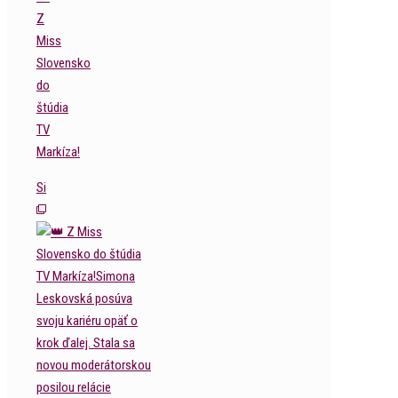
Z
Miss
Slovensko
do
štúdia
TV
Markíza!
Si