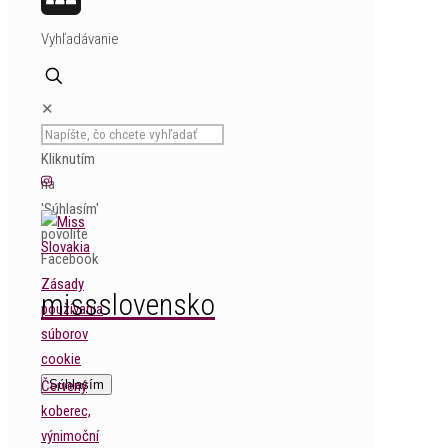
MySpace
Vyhľadávanie
✕
Kliknutím
na
'Súhlasím'
povolíte
Facebook
Zásady
missslovensko
používania
súborov
cookie
Červený
Súhlasím
koberec,
výnimoční