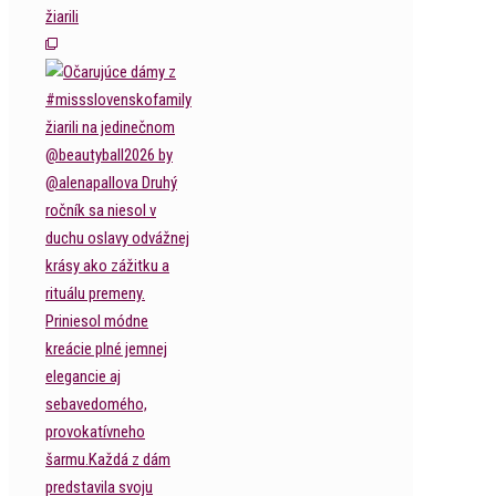
žiarili