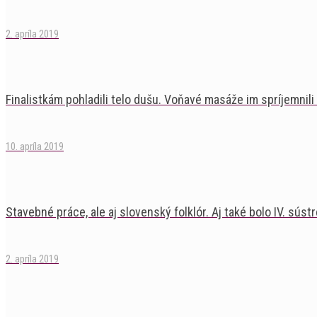
2. apríla 2019
Finalistkám pohladili telo dušu. Voňavé masáže im spríjemnili
10. apríla 2019
Stavebné práce, ale aj slovenský folklór. Aj také bolo IV. súst
2. apríla 2019