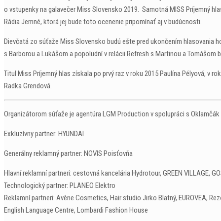
o vstupenky na galavečer Miss Slovensko 2019. Samotná MISS Príjemný hlas
Rádia Jemné, ktorá jej bude toto ocenenie pripomínať aj v budúcnosti.
Dievčatá zo súťaže Miss Slovensko budú ešte pred ukončením hlasovania hosť
s Barborou a Lukášom a popoludní v relácii Refresh s Martinou a Tomášom bu
Titul Miss Príjemný hlas získala po prvý raz v roku 2015 Paulína Pélyová, v 
Radka Grendová.
Organizátorom súťaže je agentúra LGM Production v spolupráci s Oklamčák
Exkluzívny partner: HYUNDAI
Generálny reklamný partner: NOVIS Poisťovňa
Hlavní reklamní partneri: cestovná kancelária Hydrotour, GREEN VILLAGE, G
Technologický partner: PLANEO Elektro
Reklamní partneri: Avène Cosmetics, Hair studio Jirko Blatný, EUROVEA, Re
English Language Centre, Lombardi Fashion House