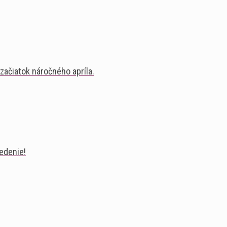
 začiatok náročného apríla.
redenie!