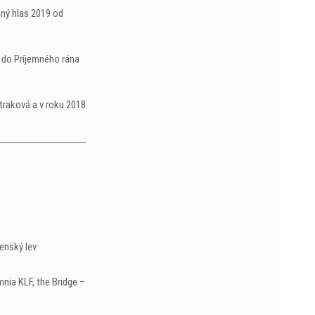
ný hlas 2019 od
a do Príjemného rána
Straková a v roku 2018
enský lev
nia KLF, the Bridge –