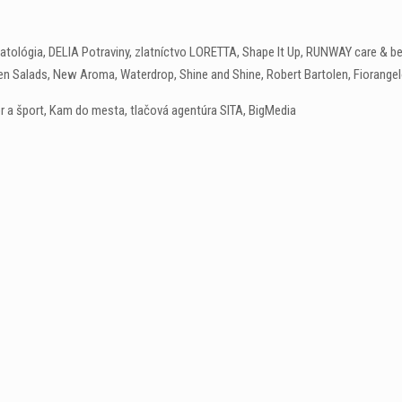
matológia, DELIA Potraviny, zlatníctvo LORETTA, Shape It Up, RUNWAY care & b
Salads, New Aroma, Waterdrop, Shine and Shine, Robert Bartolen, Fiorangelo
or a šport, Kam do mesta, tlačová agentúra SITA, BigMedia