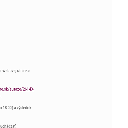
na webovej stránke
ne.sk/sutaze/26143-
.
do 18.00) a výsledok
u uchádzať