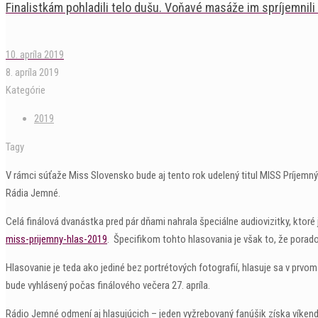
Finalistkám pohladili telo dušu. Voňavé masáže im spríjemnili
10. apríla 2019
8. apríla 2019
Kategórie
2019
Tagy
V rámci súťaže Miss Slovensko bude aj tento rok udelený titul MISS Príjemný
Rádia Jemné.
Celá finálová dvanástka pred pár dňami nahrala špeciálne audiovizitky, ktoré
miss-prijemny-hlas-2019
. Špecifikom tohto hlasovania je však to, že pora
Hlasovanie je teda ako jediné bez portrétových fotografií, hlasuje sa v prvom
bude vyhlásený počas finálového večera 27. apríla.
Rádio Jemné odmení aj hlasujúcich – jeden vyžrebovaný fanúšik získa víken