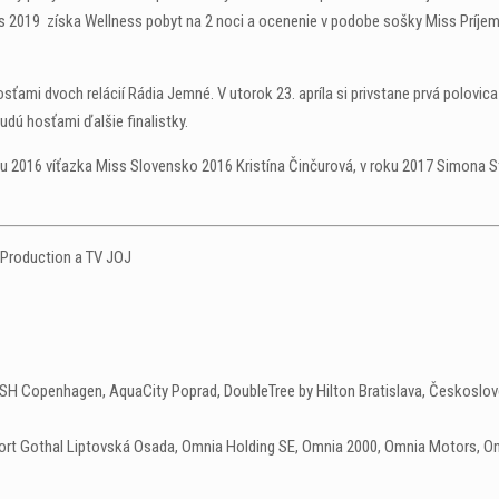
 2019 získa Wellness pobyt na 2 noci a ocenenie v podobe sošky Miss Príjem
ami dvoch relácií Rádia Jemné. V utorok 23. apríla si privstane prvá polovic
dú hosťami ďalšie finalistky.
roku 2016 víťazka Miss Slovensko 2016 Kristína Činčurová, v roku 2017 Simona 
 Production a TV JOJ
OSH Copenhagen, AquaCity Poprad, DoubleTree by Hilton Bratislava, Českoslov
zort Gothal Liptovská Osada, Omnia Holding SE, Omnia 2000, Omnia Motors, Om