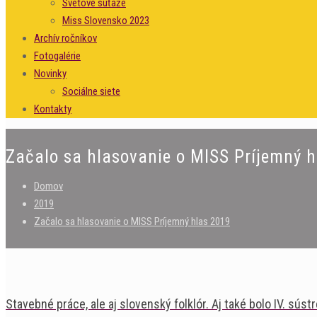
Svetové súťaže
Miss Slovensko 2023
Archív ročníkov
Fotogalérie
Novinky
Sociálne siete
Kontakty
Začalo sa hlasovanie o MISS Príjemný h
Domov
2019
Začalo sa hlasovanie o MISS Príjemný hlas 2019
Stavebné práce, ale aj slovenský folklór. Aj také bolo IV. súst