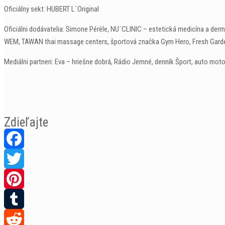
Oficiálny sekt: HUBERT L´Original
Oficiálni dodávatelia: Simone Pérèle, NU´CLINIC – estetická medicína a der
WEM, TAWAN thai massage centers, športová značka Gym Hero, Fresh Garden 
Mediálni partneri: Eva – hriešne dobrá, Rádio Jemné, denník Šport, auto mot
Zdieľajte
Facebook
Twitter
Pinterest
Tumblr