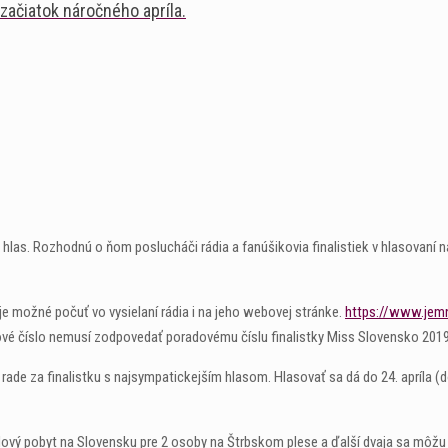
 začiatok náročného apríla.
 hlas. Rozhodnú o ňom poslucháči rádia a fanúšikovia finalistiek v hlasovaní 
 je možné počuť vo vysielaní rádia i na jeho webovej stránke.
https://www.jem
dové číslo nemusí zodpovedať poradovému číslu finalistky Miss Slovensko 2019
 rade za finalistku s najsympatickejším hlasom. Hlasovať sa dá do 24. apríla (
dový pobyt na Slovensku pre 2 osoby na Štrbskom plese a ďalší dvaja sa môž