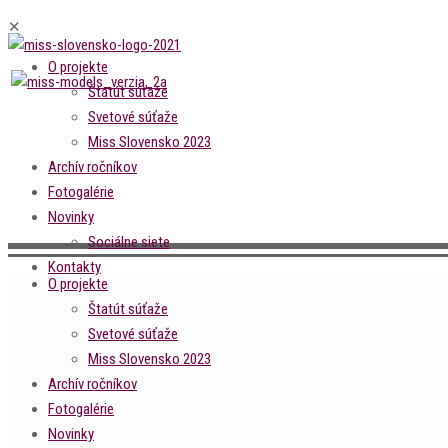
✕
O projekte
Štatút súťaže
Svetové súťaže
Miss Slovensko 2023
Archív ročníkov
Fotogalérie
Novinky
Sociálne siete
Kontakty
O projekte
Štatút súťaže
Svetové súťaže
Miss Slovensko 2023
Archív ročníkov
Fotogalérie
Novinky