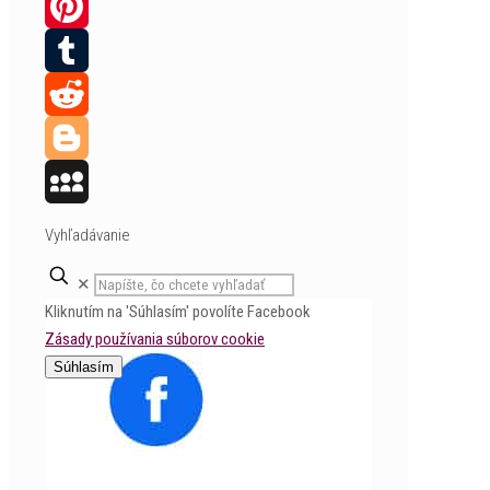
Twitter
Pinterest
Tumblr
Reddit
Blogger
MySpace
Vyhľadávanie
✕
Kliknutím na 'Súhlasím' povolíte Facebook
Zásady používania súborov cookie
Súhlasím