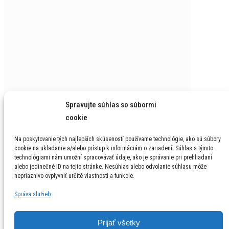
Spravujte súhlas so súbormi
cookie
We wish you all
Na poskytovanie tých najlepších skúseností používame technológie, ako sú súbory
cookie na ukladanie a/alebo prístup k informáciám o zariadení. Súhlas s týmito
technológiami nám umožní spracovávať údaje, ako je správanie pri prehliadaní
alebo jedinečné ID na tejto stránke. Nesúhlas alebo odvolanie súhlasu môže
nepriaznivo ovplyvniť určité vlastnosti a funkcie.
Načítať ďalšie…
Sledujte náš instagram…
Správa služieb
© 1996 - 2026 LGM, s.r.o. Všetky práva vyhrdené /
Prijať všetky