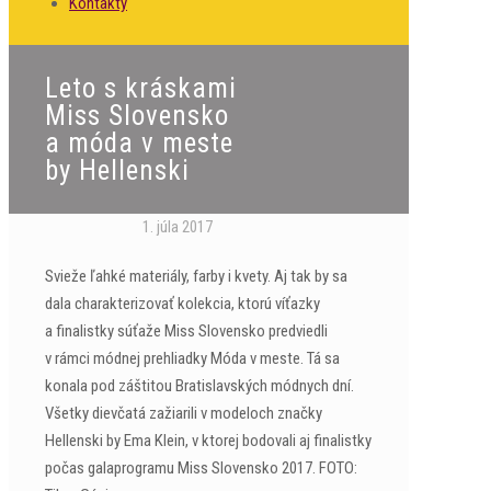
Kontakty
Leto s kráskami
Miss Slovensko
a móda v meste
by Hellenski
1. júla 2017
Svieže ľahké materiály, farby i kvety. Aj tak by sa
dala charakterizovať kolekcia, ktorú víťazky
a finalistky súťaže Miss Slovensko predviedli
v rámci módnej prehliadky Móda v meste. Tá sa
konala pod záštitou Bratislavských módnych dní.
Všetky dievčatá zažiarili v modeloch značky
Hellenski by Ema Klein, v ktorej bodovali aj finalistky
počas galaprogramu Miss Slovensko 2017. FOTO: