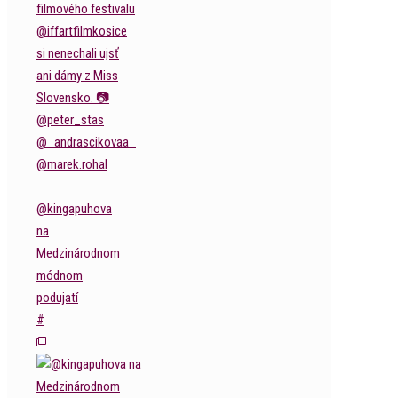
@kingapuhova
na
Medzinárodnom
módnom
podujatí
#