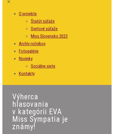
✕
O projekte
Štatút súťaže
Svetové súťaže
Miss Slovensko 2023
Archív ročníkov
Fotogalérie
Novinky
Sociálne siete
Kontakty
Výherca
hlasovania
v kategórii EVA
Miss Sympatia je
známy!