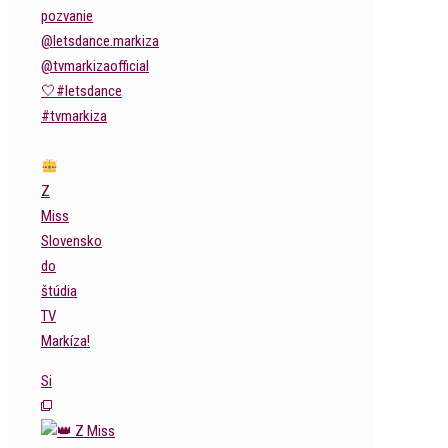
Z
Miss
Slovensko
do
štúdia
TV
Markíza!
Si