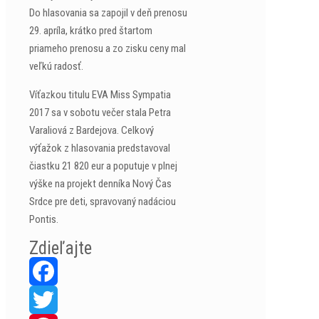
Do hlasovania sa zapojil v deň prenosu
29. apríla, krátko pred štartom
priameho prenosu a zo zisku ceny mal
veľkú radosť.
Víťazkou titulu EVA Miss Sympatia
2017 sa v sobotu večer stala Petra
Varaliová z Bardejova. Celkový
výťažok z hlasovania predstavoval
čiastku 21 820 eur a poputuje v plnej
výške na projekt denníka Nový Čas
Srdce pre deti, spravovaný nadáciou
Pontis.
Zdieľajte
Facebook