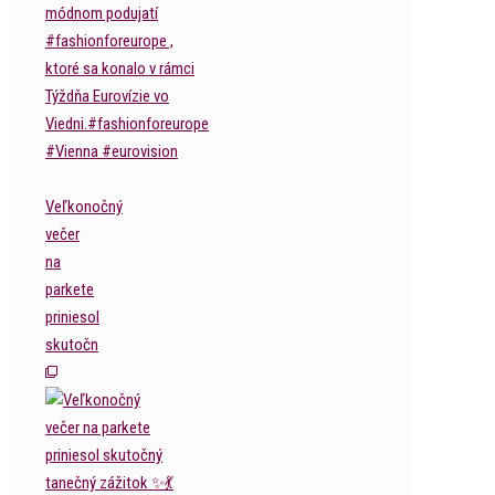
Veľkonočný
večer
na
parkete
priniesol
skutočn