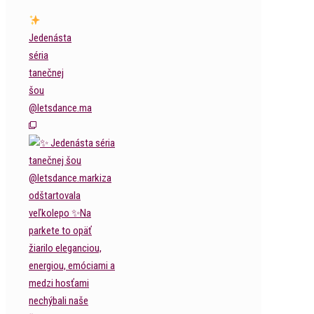
Jedenásta
séria
tanečnej
šou
@letsdance.ma