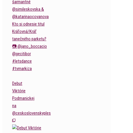
Debut
Viktórie
Podmanickej
na
@ceskoslovenskyples