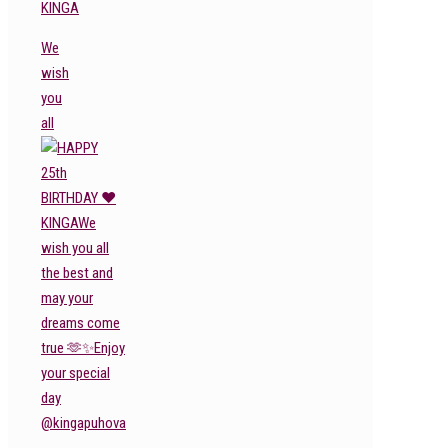
KINGA
We
wish
you
all