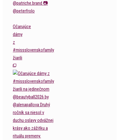
Očarujúce
dámy
z
#missslovenskofamily
žiarili