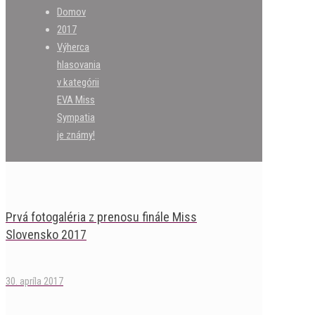
Domov
2017
Výherca
hlasovania
v kategórii
EVA Miss
Sympatia
je známy!
Prvá fotogaléria z prenosu finále Miss
Slovensko 2017
30. apríla 2017