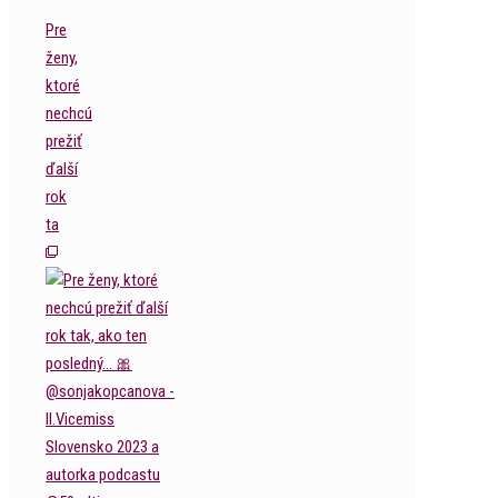
Pre
ženy,
ktoré
nechcú
prežiť
ďalší
rok
ta