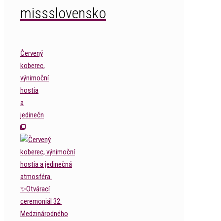
missslovensko
Červený
koberec,
výnimoční
hostia
a
jedinečn