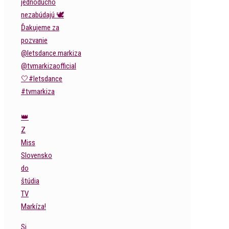
👑
Z
Miss
Slovensko
do
štúdia
TV
Markíza!
Si