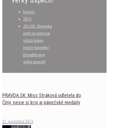
veľký úspech!
Domov
2015
JOJ.SK: Slovenka
patrí na svetovej
súťaži krásy
medzi favoritky:
Dosiahla prvý
veľký úspech!
PRAVDA.SK: Miss Straková odletela do
Číny, nesie si kroj aj pápežské medaily
21. novembra 2015