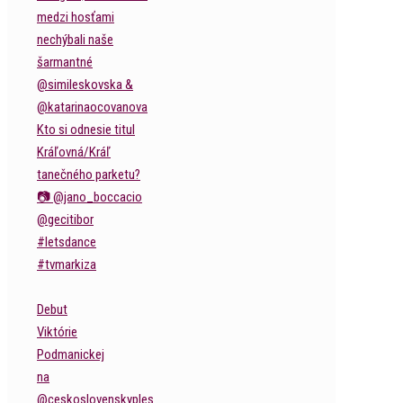
Debut
Viktórie
Podmanickej
na
@ceskoslovenskyples