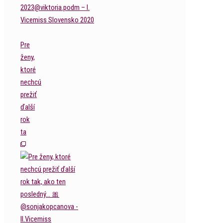
Pre
ženy,
ktoré
nechcú
prežiť
ďalší
rok
ta