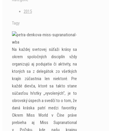
2015
Tagy
Na každej svetovej súťaži krásy sa
okrem spoločných disciplín vždy
organizujú aj podujatia či aktivity, na
ktorých sa z delegátok zo všetkých
krajín zúčastnia len niektoré. Pre
každé dievča, ktoré sa takto stane
súčasťou hŕstky „vyvolených“, je to
obrovský úspech a svedčí to o tom, že
daná kráska patrí medzi favoritky.
Okrem Miss World v Číne práve
prebieha aj Miss Supranational
v Poľsku, kde našu krajinu