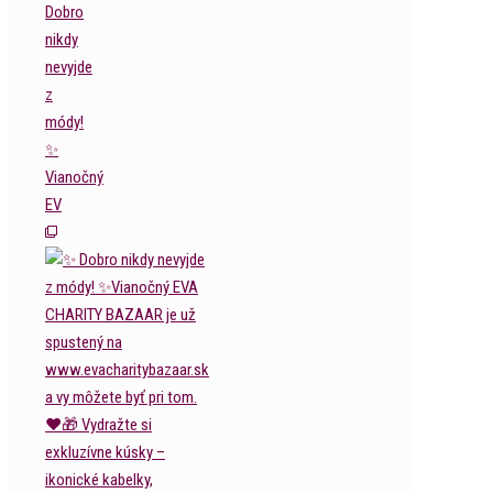
Dobro
nikdy
nevyjde
z
módy!
✨
Vianočný
EV