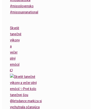
Skvelé
tanečné
výkony
a
večer
plný
emócií