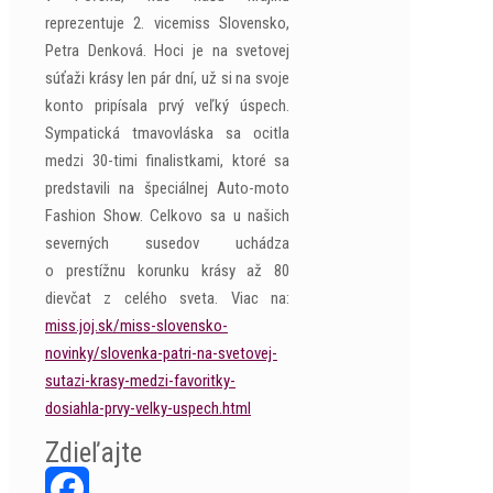
reprezentuje 2. vicemiss Slovensko,
Petra Denková. Hoci je na svetovej
súťaži krásy len pár dní, už si na svoje
konto pripísala prvý veľký úspech.
Sympatická tmavovláska sa ocitla
medzi 30-timi finalistkami, ktoré sa
predstavili na špeciálnej Auto-moto
Fashion Show. Celkovo sa u našich
severných susedov uchádza
o prestížnu korunku krásy až 80
dievčat z celého sveta. Viac na:
miss.joj.sk/miss-slovensko-
novinky/slovenka-patri-na-svetovej-
sutazi-krasy-medzi-favoritky-
dosiahla-prvy-velky-uspech.html
Zdieľajte