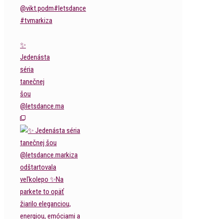
✨
Jedenásta
séria
tanečnej
šou
@letsdance.ma