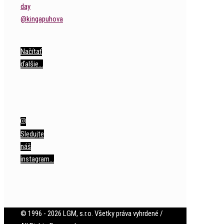
Načítať
ďalšie…
Sledujte
náš
instagram…
© 1996 - 2026 LGM, s.r.o. Všetky práva vyhrdené /