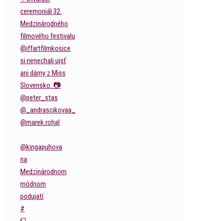
@kingapuhova
na
Medzinárodnom
módnom
podujatí
#