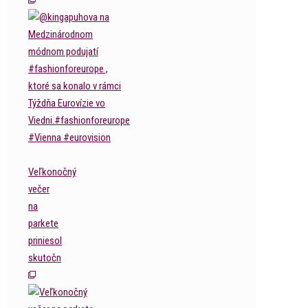
Veľkonočný
večer
na
parkete
priniesol
skutočn