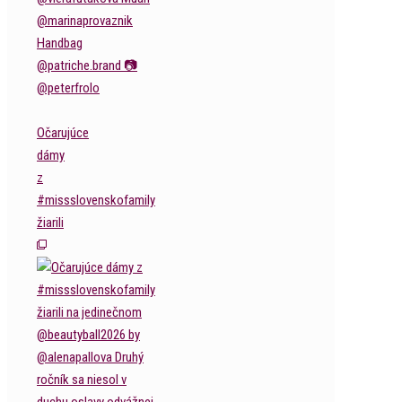
Očarujúce
dámy
z
#missslovenskofamily
žiarili