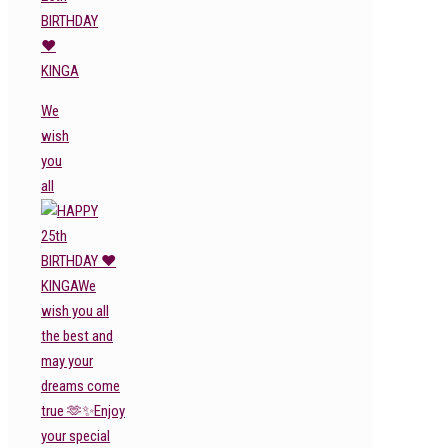
BIRTHDAY
❤️
KINGA
We
wish
you
all