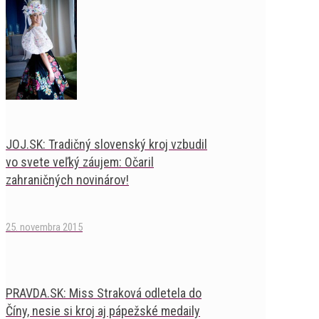
JOJ.SK: Tradičný slovenský kroj vzbudil
vo svete veľký záujem: Očaril
zahraničných novinárov!
25. novembra 2015
PRAVDA.SK: Miss Straková odletela do
Číny, nesie si kroj aj pápežské medaily