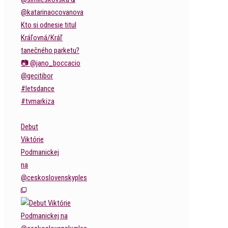
Debut
Viktórie
Podmanickej
na
@ceskoslovenskyples