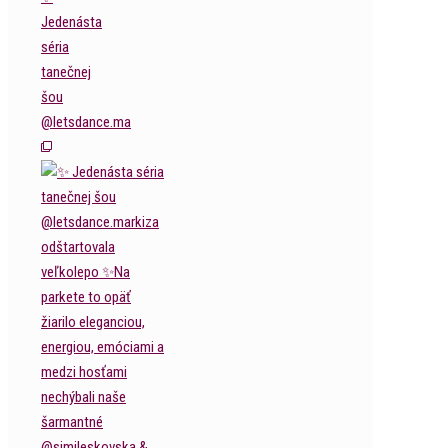
Jedenásta
séria
tanečnej
šou
@letsdance.ma