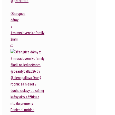
Očarujúce
dámy
z
#missslovenskofamily
žiarili