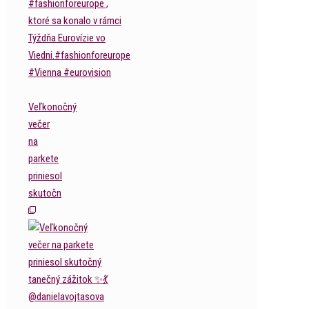
Veľkonočný
večer
na
parkete
priniesol
skutočn