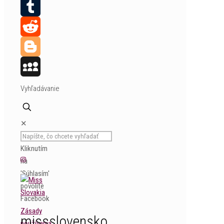
Pinterest
Tumblr
Reddit
Blogger
MySpace
Vyhľadávanie
✕
Kliknutím
na
'Súhlasím'
povolíte
Facebook
Zásady
missslovensko
používania