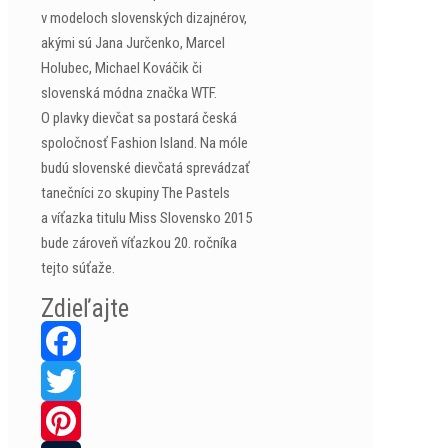
v modeloch slovenských dizajnérov,
akými sú Jana Jurčenko, Marcel
Holubec, Michael Kováčik či
slovenská módna značka WTF.
O plavky dievčat sa postará česká
spoločnosť Fashion Island. Na móle
budú slovenské dievčatá sprevádzať
tanečníci zo skupiny The Pastels
a víťazka titulu Miss Slovensko 2015
bude zároveň víťazkou 20. ročníka
tejto súťaže.
Zdieľajte
Facebook
Twitter