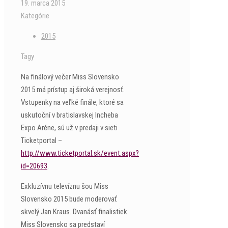
19. marca 2015
Kategórie
2015
Tagy
Na finálový večer Miss Slovensko
2015 má prístup aj široká verejnosť.
Vstupenky na veľké finále, ktoré sa
uskutoční v bratislavskej Incheba
Expo Aréne, sú už v predaji v sieti
Ticketportal –
http://www.ticketportal.sk/event.aspx?
id=20693
.
Exkluzívnu televíznu šou Miss
Slovensko 2015 bude moderovať
skvelý Jan Kraus. Dvanásť finalistiek
Miss Slovensko sa predstaví