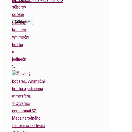
súborov
cookie
Červený
Súhlasím
koberec,
výnimoční
hostia
a
jedinečn