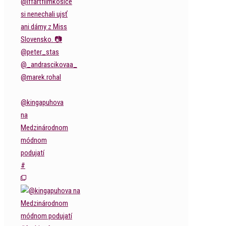
@kingapuhova
na
Medzinárodnom
módnom
podujatí
#