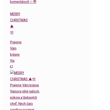
MERRY
CHRISTMAS
🎄
🫶
Prajeme
Vám
krásne
Via