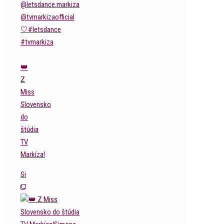
👑
Z
Miss
Slovensko
do
štúdia
TV
Markíza!
Si