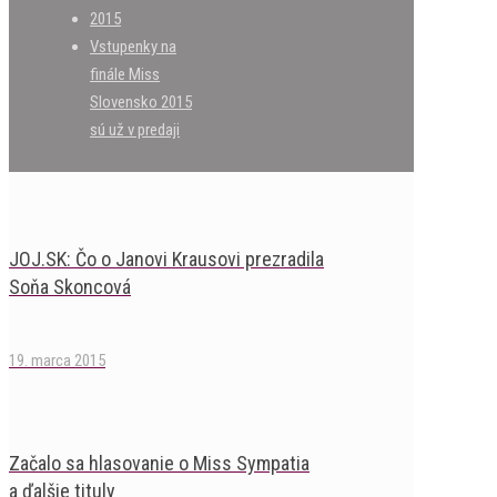
2015
Vstupenky na
finále Miss
Slovensko 2015
sú už v predaji
JOJ.SK: Čo o Janovi Krausovi prezradila
Soňa Skoncová
19. marca 2015
Začalo sa hlasovanie o Miss Sympatia
a ďalšie tituly