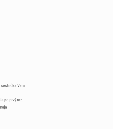
 sestrička Vera
a po prvý raz.
uraja