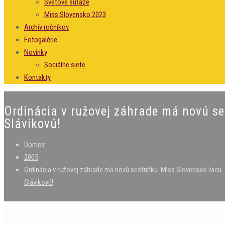
Svetové súťaže
Miss Slovensko 2023
Archív ročníkov
Fotogalérie
Novinky
Sociálne siete
Kontakty
Ordinácia v ružovej záhrade má novú se
Slávikovú!
Domov
2005
Ordinácia v ružovej záhrade má novú sestričku. Miss Slovensko Ivicu
Slávikovú!