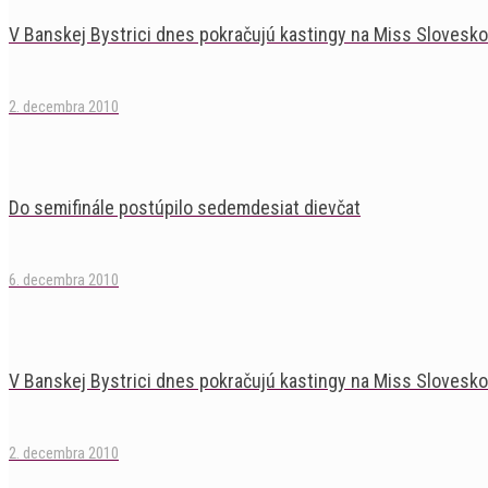
V Banskej Bystrici dnes pokračujú kastingy na Miss Slovesk
2. decembra 2010
Do semifinále postúpilo sedemdesiat dievčat
6. decembra 2010
V Banskej Bystrici dnes pokračujú kastingy na Miss Slovesk
2. decembra 2010