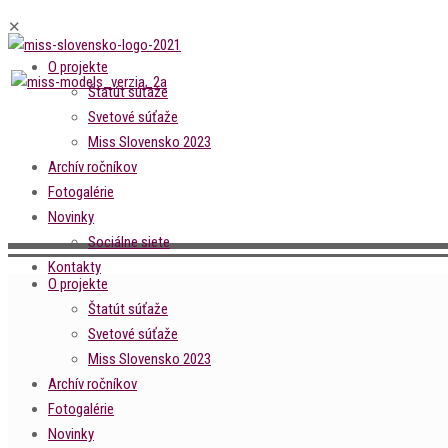
✕
O projekte
Štatút súťaže
Svetové súťaže
Miss Slovensko 2023
Archív ročníkov
Fotogalérie
Novinky
Sociálne siete
Kontakty
O projekte
Štatút súťaže
Svetové súťaže
Miss Slovensko 2023
Archív ročníkov
Fotogalérie
Novinky