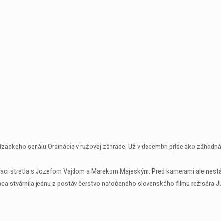
ízackeho seriálu Ordinácia v ružovej záhrade. Už v decembri príde ako záhadná
pľaci stretla s Jozefom Vajdom a Marekom Majeským. Pred kamerami ale nestál
nca stvárnila jednu z postáv čerstvo natočeného slovenského filmu režiséra J