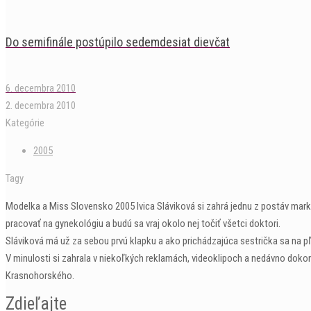
Do semifinále postúpilo sedemdesiat dievčat
6. decembra 2010
2. decembra 2010
Kategórie
2005
Tagy
Modelka a Miss Slovensko 2005 Ivica Sláviková si zahrá jednu z postáv mark
pracovať na gynekológiu a budú sa vraj okolo nej točiť všetci doktori.
Sláviková má už za sebou prvú klapku a ako prichádzajúca sestrička sa na 
V minulosti si zahrala v niekoľkých reklamách, videoklipoch a nedávno doko
Krasnohorského.
Zdieľajte