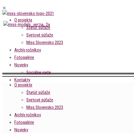
✕
O projekte
Štatút súťaže
Svetové súťaže
Miss Slovensko 2023
Archív ročníkov
Fotogalérie
Novinky
Sociálne siete
Kontakty
O projekte
Štatút súťaže
Svetové súťaže
Miss Slovensko 2023
Archív ročníkov
Fotogalérie
Novinky