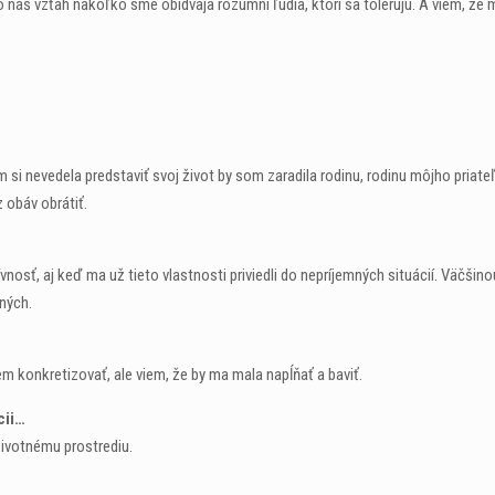
náš vzťah nakoľko sme obidvaja rozumní ľudia, ktorí sa tolerujú. A viem, že 
 si nevedela predstaviť svoj život by som zaradila rodinu, rodinu môjho priateľa
 obáv obrátiť.
nosť, aj keď ma už tieto vlastnosti priviedli do nepríjemných situácií. Väčši
ných.
em konkretizovať, ale viem, že by ma mala napĺňať a baviť.
cii…
životnému prostrediu.