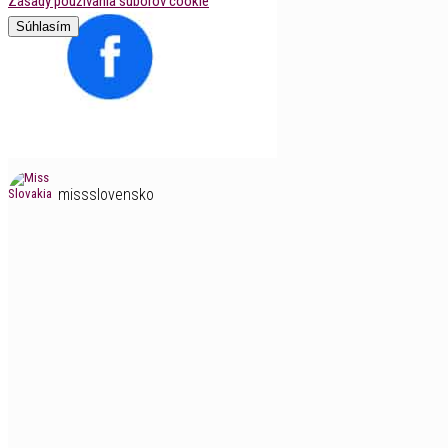
Zásady používania súborov cookie
Súhlasím
missslovensko