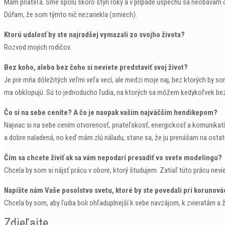
Mám priateľa. Sme spolu skoro štyri roky a v prípade úspechu sa neobávam o 
Dúfam, že som týmto nič nezariekla (smiech).
Ktorú udalosť by ste najradšej vymazali zo svojho života?
Rozvod mojich rodičov.
Bez koho, alebo bez čoho si neviete predstaviť svoj život?
Je pre mňa dôležitých veľmi veľa vecí, ale medzi moje naj, bez ktorých by som
ma obklopujú. Sú to jednoducho ľudia, na ktorých sa môžem kedykoľvek bez
Čo si na sebe ceníte? A čo je naopak vašim najväčším hendikepom?
Najviac si na sebe cením otvorenosť, priateľskosť, energickosť a komunikatív
a dobre naladená, no keď mám zlú náladu, stane sa, že ju prenášam na ostat
Čím sa chcete živiť ak sa vám nepodarí presadiť vo svete modelingu?
Chcela by som si nájsť prácu v obore, ktorý študujem. Zatiaľ túto prácu nevi
Napíšte nám Vaše posolstvo svetu, ktoré by ste povedali pri korunová
Chcela by som, aby ľudia boli ohľaduplnejší k sebe navzájom, k zvieratám a 
Zdieľajte