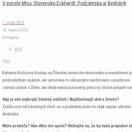
V porote Miss Slovensko Eckhardt, Podzámska aj Bednárik
1. apríla 2010
30. marca 2010
Kategórie
2010
Tagy
Katarína Kočišová študuje na Žilinskej univerzite ekonomiku a manažment po
predovšetkým spánok, ale vyrovnáva to občasnými návštevami v posilňovni. 
zvierací útulok v Žiline, ale nikdy nebol postavený, preto by chcela prispieť s
Aký je váš najkrajší životný zážitok / Najšťastnejší deň v živote?
Zažila som veľa krásnych chvíľ, no v poslednej dobe mi však najviac utkvelo 
drobčeka.
Máte priateľa? Ako dlho ste spolu? Nebojíte sa, že by vaše prípadné v