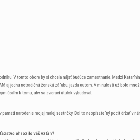
dniku. V tomto obore by si chcela nájsť budúce zamestnanie. Medzi Katarínin
Má aj jednu netradičnú ženskú záľubu, jazdu autom. V minulosti už bolo množ
vojim úsilím k tomu, aby sa zvierací útulok vybudoval.
v pamäti narodenie mojej malej sestričky. Bol to neopísateľný pocit držať v n
íťazstvo ohrozilo váš vzťah?