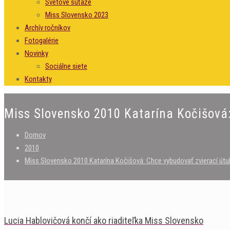
Svetové súťaže
Miss Slovensko 2023
Archív ročníkov
Fotogalérie
Novinky
Sociálne siete
Kontakty
Miss Slovensko 2010 Katarína Kočišová:
Domov
2010
Miss Slovensko 2010 Katarína Kočišová: Chce vybudovať zvierací útu
Lucia Hablovičová končí ako riaditeľka Miss Slovensko