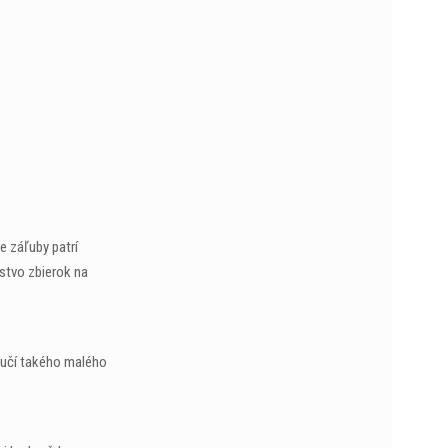
e záľuby patrí
stvo zbierok na
áručí takého malého