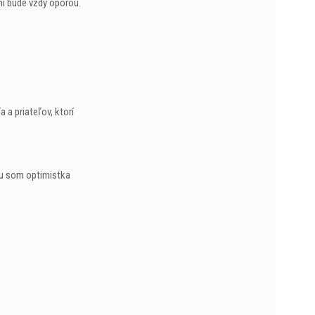
mi bude vždy oporou.
 a priateľov, ktorí
nou som optimistka