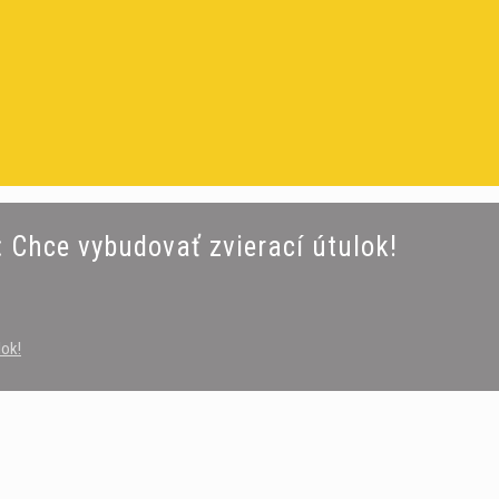
 Chce vybudovať zvierací útulok!
lok!