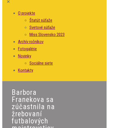
✕
O projekte
Štatút súťaže
Svetové súťaže
Miss Slovensko 2023
Archív ročníkov
Fotogalérie
Novinky
Sociálne siete
Kontakty
Barbora
Franekova sa
zúčastnila na
žrebovaní
futbalových