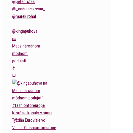
@kingapuhova
na
Medzinárodnom
módnom
podujatí
#