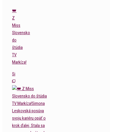
👑
Z
Miss
Slovensko
do
štúdia
TV
Markíza!
Si