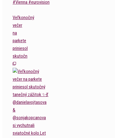
Veľkonočný
večer
na
parkete
priniesol
skutočn