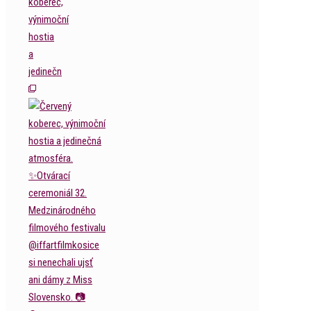
koberec,
výnimoční
hostia
a
jedinečn