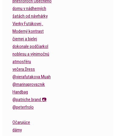
Očarujúce
dámy