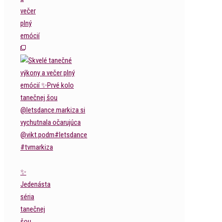
večer
plný
emócií
✨
Jedenásta
séria
tanečnej
šou