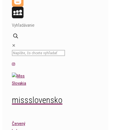
Reddit
Blogger
MySpace
Vyhľadávanie
✕
missslovensko
Červený