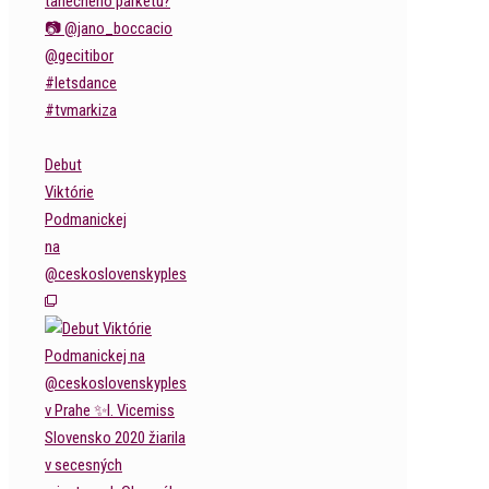
Debut
Viktórie
Podmanickej
na
@ceskoslovenskyples