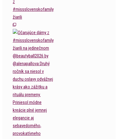
z
#missslovenskofamily
žiarili