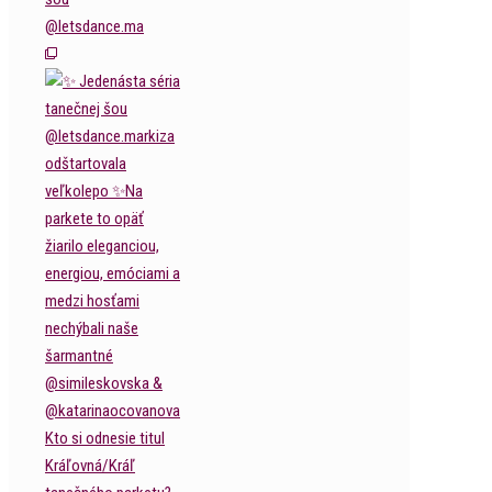
@letsdance.ma