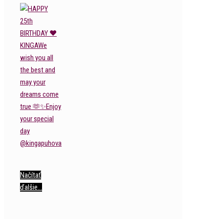
Načítať
ďalšie…