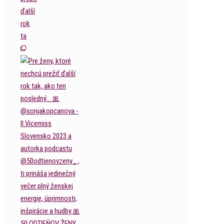
ďalší
rok
ta