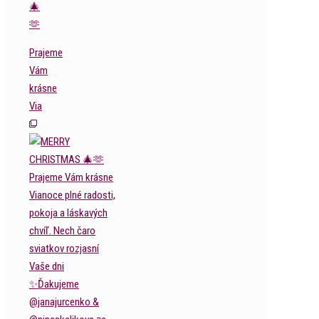
🎄
🫶
Prajeme
Vám
krásne
Via