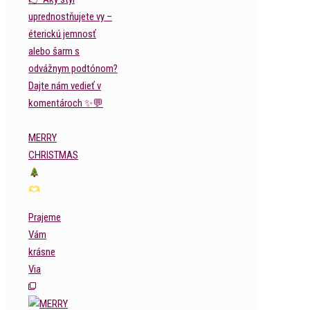
MERRY
CHRISTMAS
Prajeme
Vám
krásne
Via