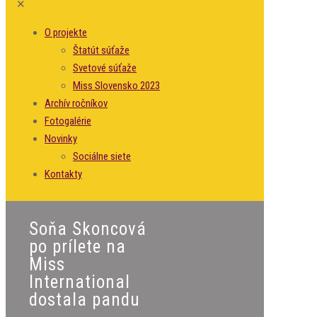
✕
O projekte
Štatút súťaže
Svetové súťaže
Miss Slovensko 2023
Archív ročníkov
Fotogalérie
Novinky
Sociálne siete
Kontakty
Soňa Skoncová
po prílete na
Miss
International
dostala pandu