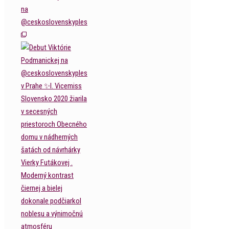
na
@ceskoslovenskyples