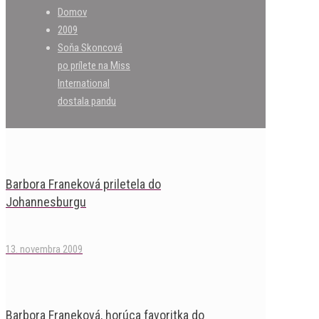
Domov
2009
Soňa Skoncová
po prílete na Miss
International
dostala pandu
Barbora Franeková priletela do
Johannesburgu
13. novembra 2009
Barbora Franeková, horúca favoritka do