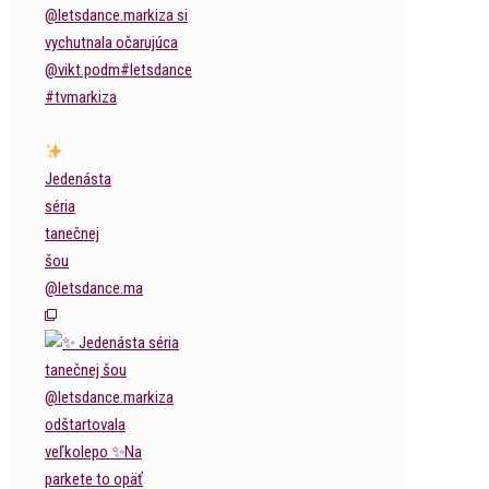
Jedenásta
séria
tanečnej
šou
@letsdance.ma