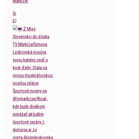
Markíza!
Si