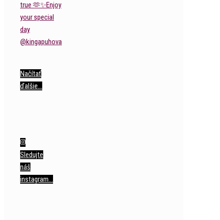
Načítať
ďalšie…
Sledujte
náš
instagram…