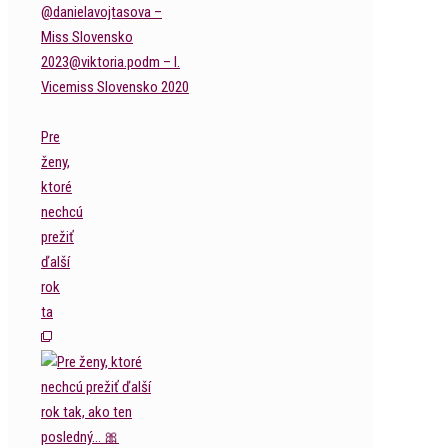
Pre
ženy,
ktoré
nechcú
prežiť
ďalší
rok
ta