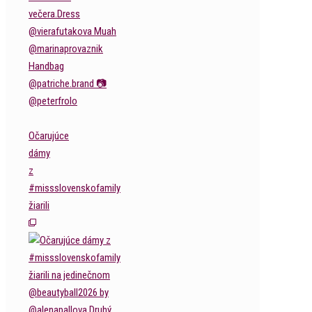
Očarujúce
dámy
z
#missslovenskofamily
žiarili