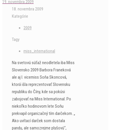
19. novembra 2009
18. novembra 2009
Kategórie
2009
Tagy
miss_international
Na svetovú súťaž neodletela iba Miss
Slovensko 2009 Barbora Franeková
ale aj I. vicemiss Soňa Skoncová,
ktorá išla reprezentovať Slovensku
republiku do Číny, kde sa pokúsi
zabojovať na Miss International. Po
niekoľko hodinovom lete Soňu
prekvapil organizačný tím darčekom. „
Ako uvítací darček som dostala
pandu, ale samozrejme plyšovú“,