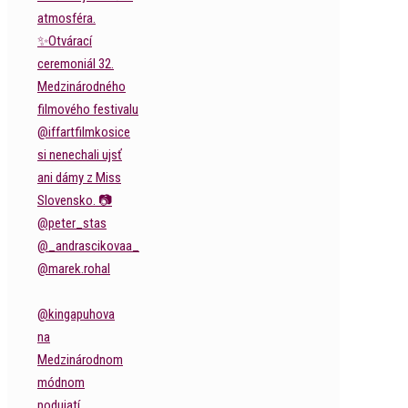
@kingapuhova
na
Medzinárodnom
módnom
podujatí