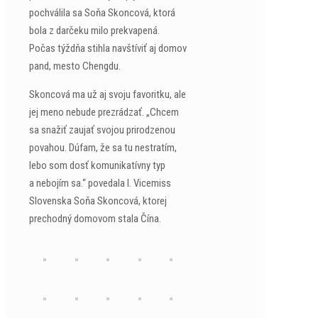
pochválila sa Soňa Skoncová, ktorá
bola z darčeku milo prekvapená.
Počas týždňa stihla navštíviť aj domov
pand, mesto Chengdu.
Skoncová ma už aj svoju favoritku, ale
jej meno nebude prezrádzať. „Chcem
sa snažiť zaujať svojou prirodzenou
povahou. Dúfam, že sa tu nestratím,
lebo som dosť komunikatívny typ
a nebojím sa.“ povedala I. Vicemiss
Slovenska Soňa Skoncová, ktorej
prechodný domovom stala Čína.