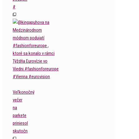
#
Veľkonočný
večer
na
parkete
priniesol
skutočn