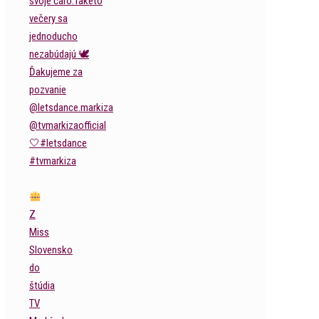
Z
Miss
Slovensko
do
štúdia
TV