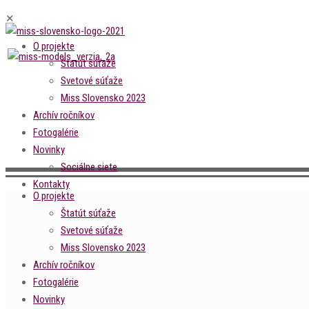
✕
O projekte
Štatút súťaže
Svetové súťaže
Miss Slovensko 2023
Archív ročníkov
Fotogalérie
Novinky
Sociálne siete
Kontakty
O projekte
Štatút súťaže
Svetové súťaže
Miss Slovensko 2023
Archív ročníkov
Fotogalérie
Novinky