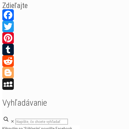
Zdieľajte
Facebook
Twitter
Pinterest
Tumblr
Reddit
Blogger
MySpace
Vyhľadávanie
✕
Kliknutím na 'Súhlasím' povolíte Facebook