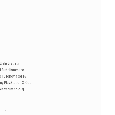
alisti stretli
i futbalistami zo
o 15 rokov a od 16
ony PlayStation 3. Obe
pestrením bolo aj