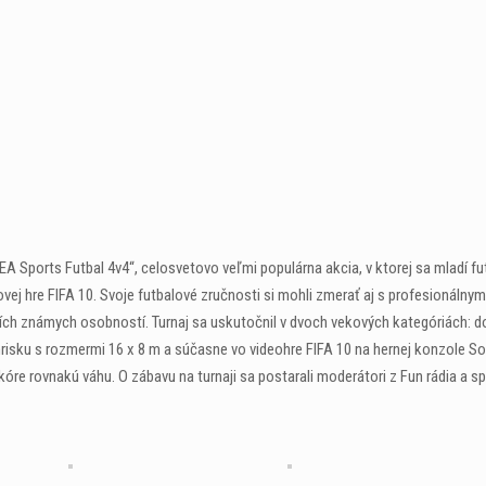
A Sports Futbal 4v4“, celosvetovo veľmi populárna akcia, v ktorej sa mladí futb
vej hre FIFA 10. Svoje futbalové zručnosti si mohli zmerať aj s profesionálnym
ších známych osobností. Turnaj sa uskutočnil v dvoch vekových kategóriách: d
na ihrisku s rozmermi 16 x 8 m a súčasne vo videohre FIFA 10 na hernej konzole S
kóre rovnakú váhu. O zábavu na turnaji sa postarali moderátori z Fun rádia a s