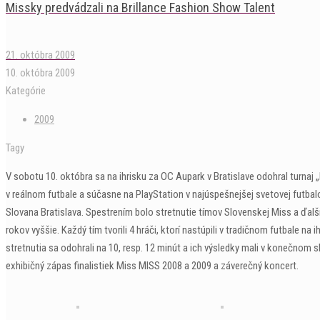
Missky predvádzali na Brillance Fashion Show Talent
21. októbra 2009
10. októbra 2009
Kategórie
2009
Tagy
V sobotu 10. októbra sa na ihrisku za OC Aupark v Bratislave odohral turnaj „E
v reálnom futbale a súčasne na PlayStation v najúspešnejšej svetovej futbalo
Slovana Bratislava. Spestrením bolo stretnutie tímov Slovenskej Miss a ďal
rokov vyššie. Každý tím tvorili 4 hráči, ktorí nastúpili v tradičnom futbale 
stretnutia sa odohrali na 10, resp. 12 minút a ich výsledky mali v konečnom s
exhibičný zápas finalistiek Miss MISS 2008 a 2009 a záverečný koncert.