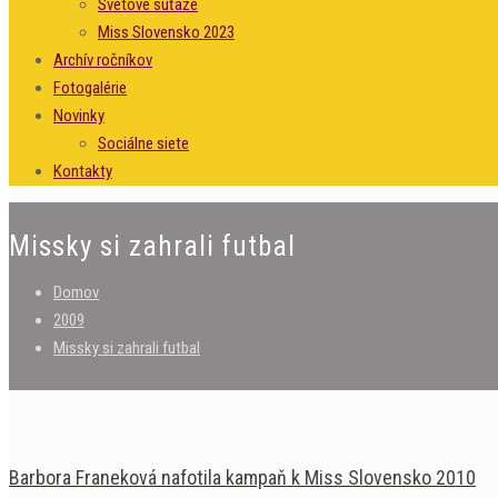
Svetové súťaže
Miss Slovensko 2023
Archív ročníkov
Fotogalérie
Novinky
Sociálne siete
Kontakty
Missky si zahrali futbal
Domov
2009
Missky si zahrali futbal
Barbora Franeková nafotila kampaň k Miss Slovensko 2010