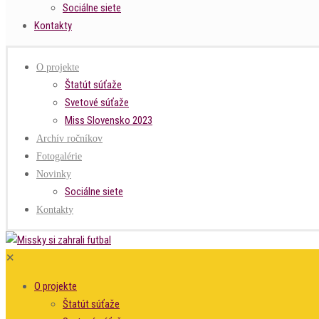
Sociálne siete
Kontakty
O projekte
Štatút súťaže
Svetové súťaže
Miss Slovensko 2023
Archív ročníkov
Fotogalérie
Novinky
Sociálne siete
Kontakty
✕
O projekte
Štatút súťaže