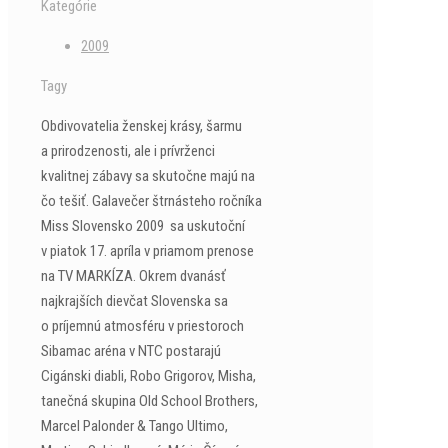
Kategórie
2009
Tagy
Obdivovatelia ženskej krásy, šarmu
a prirodzenosti, ale i prívrženci
kvalitnej zábavy sa skutočne majú na
čo tešiť. Galavečer štrnásteho ročníka
Miss Slovensko 2009 sa uskutoční
v piatok 17. apríla v priamom prenose
na TV MARKÍZA. Okrem dvanásť
najkrajších dievčat Slovenska sa
o príjemnú atmosféru v priestoroch
Sibamac aréna v NTC postarajú
Cigánski diabli, Robo Grigorov, Misha,
tanečná skupina Old School Brothers,
Marcel Palonder & Tango Ultimo,