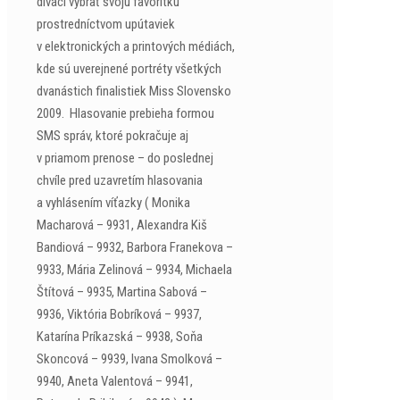
diváci vybrať svoju favoritku
prostredníctvom upútaviek
v elektronických a printových médiách,
kde sú uverejnené portréty všetkých
dvanástich finalistiek Miss Slovensko
2009. Hlasovanie prebieha formou
SMS správ, ktoré pokračuje aj
v priamom prenose – do poslednej
chvíle pred uzavretím hlasovania
a vyhlásením víťazky ( Monika
Macharová – 9931, Alexandra Kiš
Bandiová – 9932, Barbora Franekova –
9933, Mária Zelinová – 9934, Michaela
Štítová – 9935, Martina Sabová –
9936, Viktória Bobríková – 9937,
Katarína Príkazská – 9938, Soňa
Skoncová – 9939, Ivana Smolková –
9940, Aneta Valentová – 9941,