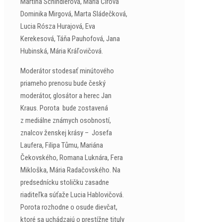
Martina Schindlerová, Mária Čírová
Dominika Mirgová, Marta Sládečková,
Lucia Rósza Hurajová, Eva
Kerekesová, Táňa Pauhofová, Jana
Hubinská, Mária Kráľovičová.
Moderátor stodesať minútového
priameho prenosu bude český
moderátor, glosátor a herec Jan
Kraus. Porota bude zostavená
z mediálne známych osobností,
znalcov ženskej krásy – Josefa
Laufera, Filipa Tůmu, Mariána
Čekovského, Romana Luknára, Fera
Mikloška, Mária Radačovského. Na
predsednícku stoličku zasadne
riaditeľka súťaže Lucia Hablovičová.
Porota rozhodne o osude dievčat,
ktoré sa uchádzajú o prestížne tituly