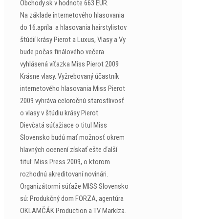
Obchody.sk v hodnote 663 EUR.
Na základe internetového hlasovania
do 16.apríla a hlasovania hairstylistov
štúdií krásy Pierot a Luxus, Vlasy a Vy
bude počas finálového večera
vyhlásená víťazka Miss Pierot 2009
Krásne vlasy. Vyžrebovaný účastník
internetového hlasovania Miss Pierot
2009 vyhráva celoročnú starostlivosť
o vlasy v štúdiu krásy Pierot.
Dievčatá súťažiace o titul Miss
Slovensko budú mať možnosť okrem
hlavných ocenení získať ešte ďalší
titul: Miss Press 2009, o ktorom
rozhodnú akreditovaní novinári.
Organizátormi súťaže MISS Slovensko
sú: Produkčný dom FORZA, agentúra
OKLAMČÁK Production a TV Markíza.