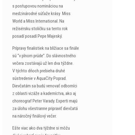
s postupovou nomináciou na
medzinárodné súťaže krásy Miss
World a Miss International. Na
režisérsku stoličku sa tento rok
posadí posadí Pepe Majeský.
Prípravy finalistiek na blížiace sa finále
sú “v plnom prúde”. Do slávnostného
večera zostávajú už len dva týždne.
V týchto dňoch prebieha druhé
sústredenie v AquaCity Poprad.
Dievčatám sa budú venovať odborníci
z oblasti vizáže a kaderníctva, ako aj
choreograf Peter Varady. Experti majú
za úlohu všestranne pripraviť dievčatá
na náročný finálový večer.
Ešte viac ako dva týždne si môžu