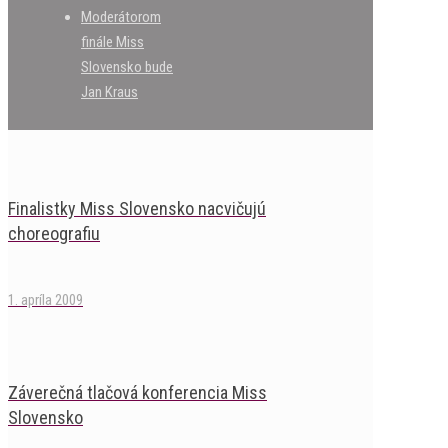
Moderátorom
finále Miss
Slovensko bude
Jan Kraus
Finalistky Miss Slovensko nacvičujú
choreografiu
1. apríla 2009
Záverečná tlačová konferencia Miss
Slovensko