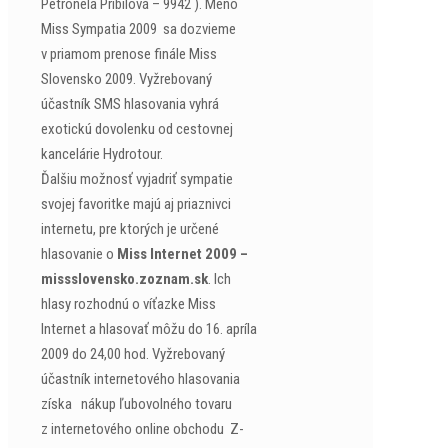
Petronela Pribilová – 9942 ). Meno
Miss Sympatia 2009 sa dozvieme
v priamom prenose finále Miss
Slovensko 2009. Vyžrebovaný
účastník SMS hlasovania vyhrá
exotickú dovolenku od cestovnej
kancelárie Hydrotour.
Ďalšiu možnosť vyjadriť sympatie
svojej favoritke majú aj priaznivci
internetu, pre ktorých je určené
hlasovanie o
Miss Internet 2009 –
missslovensko.zoznam.sk
. Ich
hlasy rozhodnú o víťazke Miss
Internet a hlasovať môžu do 16. apríla
2009 do 24,00 hod. Vyžrebovaný
účastník internetového hlasovania
získa nákup ľubovolného tovaru
z internetového online obchodu Z-