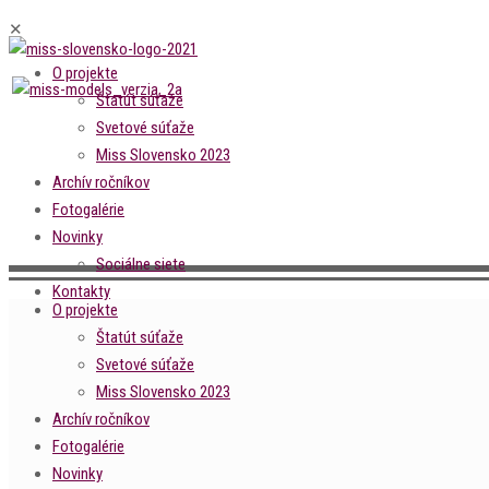
✕
O projekte
Štatút súťaže
Svetové súťaže
Miss Slovensko 2023
Archív ročníkov
Fotogalérie
Novinky
Sociálne siete
Kontakty
O projekte
Štatút súťaže
Svetové súťaže
Miss Slovensko 2023
Archív ročníkov
Fotogalérie
Novinky