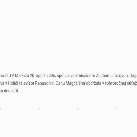
nose TV Markíza 20. apríla 2006, spolu s vicemisskami Zuzanou Lazovou, Da
a v Holíči televízor Panasonic. Cenu Magdaléna obdržala v tohtoročnej súťaž
u dňu detí.