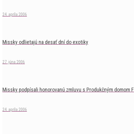
24. apríla 2006
Missky odlietajú na desať dní do exotiky
27. júna 2006
Missky podpísali honorovanú zmluvu s Produkčným domom 
24. apríla 2006