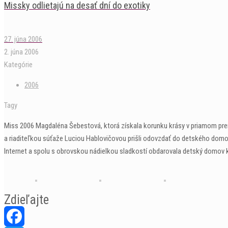
Missky odlietajú na desať dní do exotiky
27. júna 2006
2. júna 2006
Kategórie
2006
Tagy
Miss 2006 Magdaléna Šebestová, ktorá získala korunku krásy v priamom pre
a riaditeľkou súťaže Luciou Hablovičovou prišli odovzdať do detského domov
Internet a spolu s obrovskou nádielkou sladkostí obdarovala detský domov k
Zdieľajte