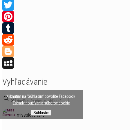
Facebook
Twitter
Pinterest
Tumblr
Reddit
Blogger
MySpace
Vyhľadávanie
✕
Kliknutím na 'Súhlasím' povolíte Facebook