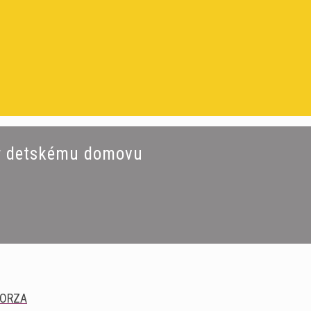
or detskému domovu
FORZA