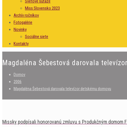
Svetové súťaže
Miss Slovensko 2023
Archív ročníkov
Fotogalérie
Novinky
Sociálne siete
Kontakty
Magdaléna Šebestová darovala televíz
Domov
2006
Magdaléna Šebestová darovala televízor detskému domovu
Missky podpísali honorovanú zmluvu s Produkčným domom 