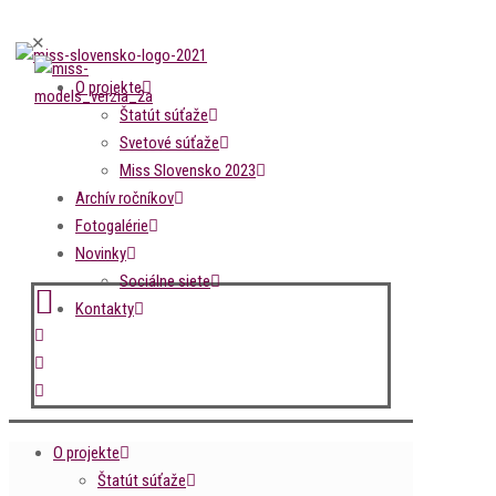
✕
O projekte
Štatút súťaže
Svetové súťaže
Miss Slovensko 2023
Archív ročníkov
Fotogalérie
Novinky
Sociálne siete
Kontakty
O projekte
Štatút súťaže