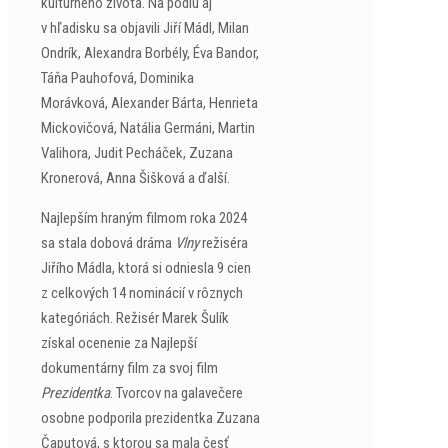
kultúrneho života. Na pódiu aj
v hľadisku sa objavili Jiří Mádl, Milan
Ondrík, Alexandra Borbély, Éva Bandor,
Táňa Pauhofová, Dominika
Morávková, Alexander Bárta, Henrieta
Mickovičová, Natália Germáni, Martin
Valihora, Judit Pecháček, Zuzana
Kronerová, Anna Šišková a ďalší.
Najlepším hraným filmom roka 2024
sa stala dobová dráma
Vlny
režiséra
Jiřího Mádla, ktorá si odniesla 9 cien
z celkových 14 nominácií v rôznych
kategóriách. Režisér Marek Šulík
získal ocenenie za Najlepší
dokumentárny film za svoj film
Prezidentka
. Tvorcov na galavečere
osobne podporila prezidentka Zuzana
Čaputová, s ktorou sa mala česť