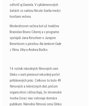
odfotiť aj Daniela. V cyklámenových
šatách zo salónu Nicole žiarila medzi
hosťami večera.
Moderátorom večera bol už tradične
Branislav Bruno Ciberej a v programe
vystúpili Jana Kirschner s Jurajom
Benetinom s piesňou
Na tenkom ľade
z filmu
Vlny
a Andrea Bučko.
14. ročník národných filmových cien
Slnko v sieti priniesol rekordný počet
prihlásených prác. Celkovo to bolo 49
filmových a televíznych diel, pričom
organizátori zdôrazňujú, že slovenská
tvorba čoraz viac oslovuje domáce
publikum. Národnú filmovú cenu Slnko