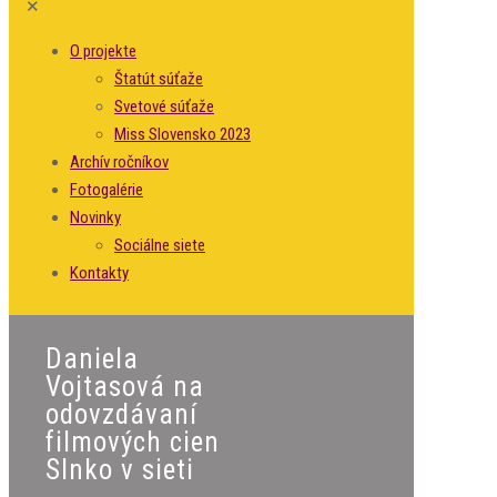
✕
O projekte
Štatút súťaže
Svetové súťaže
Miss Slovensko 2023
Archív ročníkov
Fotogalérie
Novinky
Sociálne siete
Kontakty
Daniela
Vojtasová na
odovzdávaní
filmových cien
Slnko v sieti