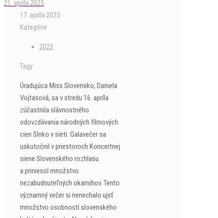
21. apríla 2025
17. apríla 2025
Kategórie
2023
Tagy
Úradujúca Miss Slovensko, Daniela
Vojtasová, sa v stredu 16. apríla
zúčastnila slávnostného
odovzdávania národných filmových
cien Slnko v sieti. Galavečer sa
uskutočnil v priestoroch Koncertnej
siene Slovenského rozhlasu
a priniesol množstvo
nezabudnuteľných okamihov. Tento
významný večer si nenechalo ujsť
množstvo osobností slovenského