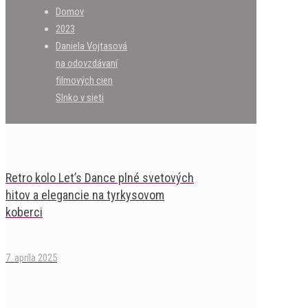
Domov
2023
Daniela Vojtasová
na odovzdávaní
filmových cien
Slnko v sieti
Retro kolo Let’s Dance plné svetových
hitov a elegancie na tyrkysovom
koberci
7. apríla 2025