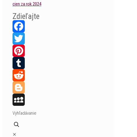
cien za rok 2024
Zdieľajte
Facebook
Twitter
Pinterest
Tumblr
Reddit
Blogger
MySpace
Vyhľadávanie
✕